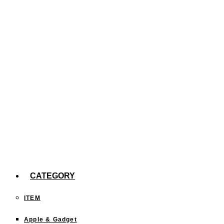
た。
【efootball】スキル140回分の確率報告
今までどこに行った？「行ったことある都道府
県」を塗りつぶすサイトが面白い！
CATEGORY
ITEM
Apple & Gadget