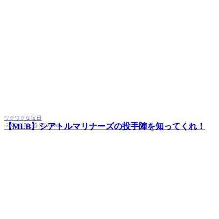
ワクワクな毎日
【MLB】シアトルマリナーズの投手陣を知ってくれ！
·
2023.8.28
·
15
·
95 views