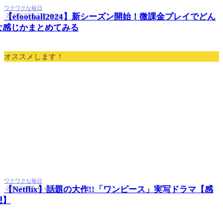
ワクワクな毎日
【efootball2024】新シーズン開始！微課金プレイでどん
·
2023.9.07
·
2
·
219 views
な感じかまとめてみる
オススメします！
ワクワクな毎日
【Netflix】話題の大作!!「ワンピース」実写ドラマ【感
·
2023.9.01
·
2
·
41 views
想】