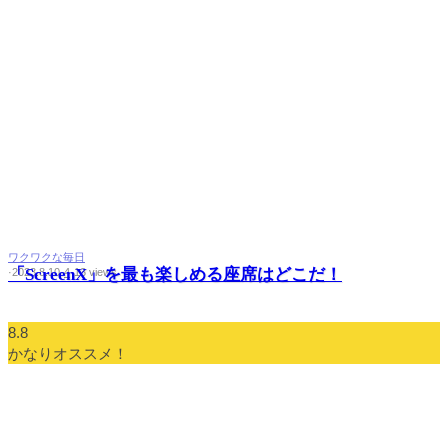
ワクワクな毎日
「ScreenX」を最も楽しめる座席はどこだ！
·
2023.8.10
·
4
·
13 views
8.8
かなりオススメ！