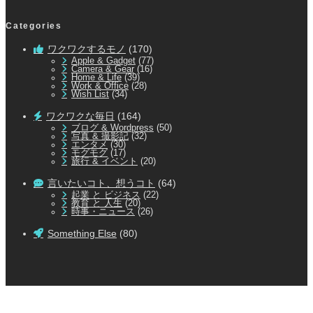
Categories
ワクワクするモノ
(170)
Apple & Gadget
(77)
Camera & Gear
(16)
Home & Life
(39)
Work & Office
(28)
Wish List
(34)
ワクワクな毎日
(164)
ブログ & Wordpress
(50)
写真 & 撮影記
(32)
エンタメ
(30)
モグモグ
(17)
旅行 & イベント
(20)
言いたいコト、想うコト
(64)
起業 と ビジネス
(22)
教育 と 人生
(20)
時事・ニュース
(26)
Something Else
(80)