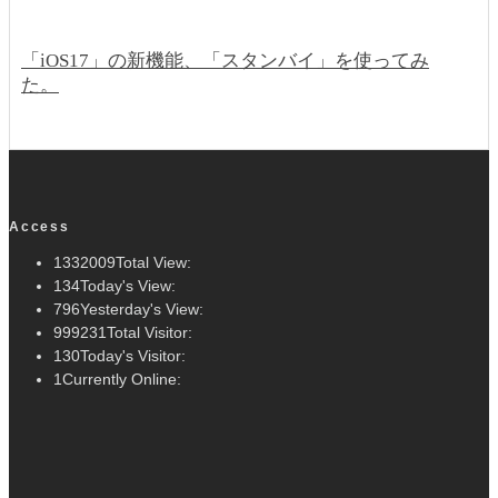
「iOS17」の新機能、「スタンバイ」を使ってみ
た。
Access
1332009
Total View:
134
Today's View:
796
Yesterday's View:
999231
Total Visitor:
130
Today's Visitor:
1
Currently Online: