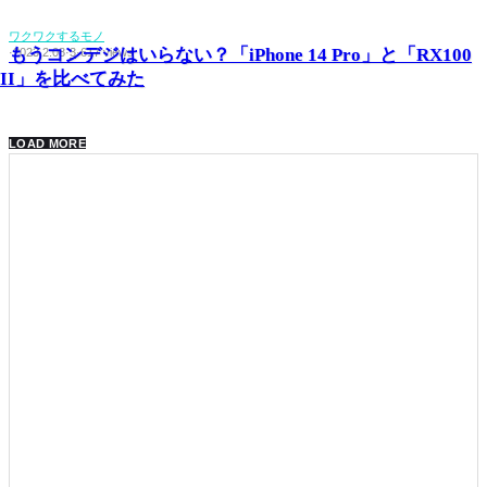
ワクワクするモノ
もうコンデジはいらない？「iPhone 14 Pro」と「RX100
·
2023.2.08
·
3
·
617 views
VII」を比べてみた
LOAD MORE