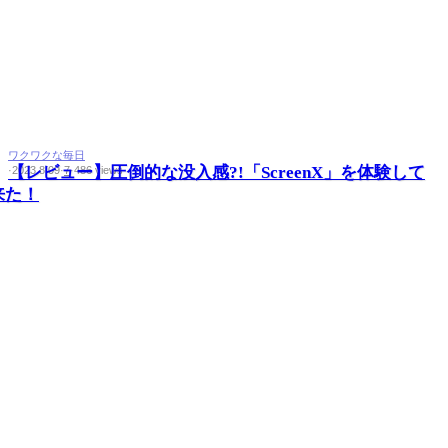
ワクワクな毎日
【レビュー】圧倒的な没入感?!「ScreenX」を体験して
·
2023.8.09
·
7
·
486 views
来た！