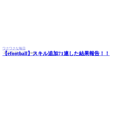
ワクワクな毎日
【efootball】スキル追加71連した結果報告！！
·
2023.9.08
·
2
·
177 views