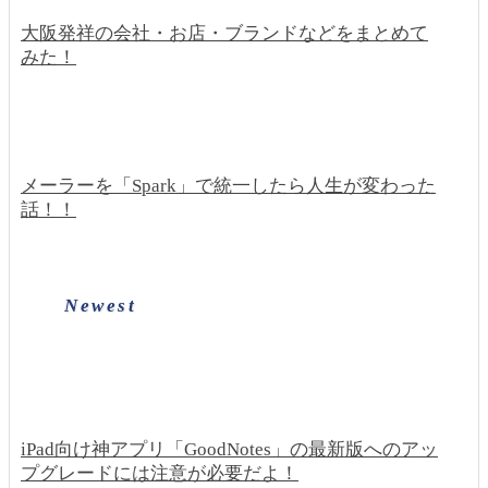
大阪発祥の会社・お店・ブランドなどをまとめて
みた！
メーラーを「Spark」で統一したら人生が変わった
話！！
Newest
iPad向け神アプリ「GoodNotes」の最新版へのアッ
プグレードには注意が必要だよ！