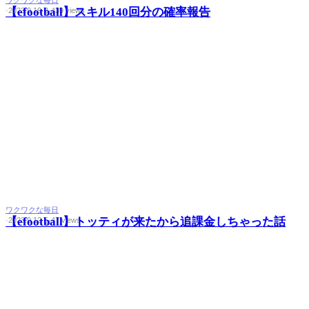
ワクワクな毎日
【efootball】スキル140回分の確率報告
·
2023.9.19
·
2
·
439 views
ワクワクな毎日
【efootball】トッティが来たから追課金しちゃった話
·
2023.9.12
·
5
·
47 views