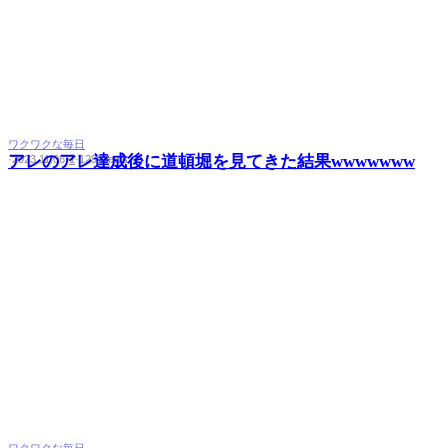
ワクワクな毎日
アレのアレ達成後に道頓堀を見てきた結果wwwwwww
·
2023.11.06
·
1
·
129 views