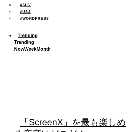
#SUV
#USJ
#WORDPRESS
Trending
Trending
Now
Week
Month
「ScreenX」を最も楽しめ