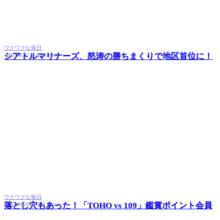
ワクワクな毎日
シアトルマリナーズ、怒涛の勝ちまくりで地区首位に！
·
2023.8.27
·
2
·
14 views
ワクワクな毎日
落とし穴もあった！「TOHO vs 109」鑑賞ポイント会員
·
2023.8.26
·
2
·
664 views