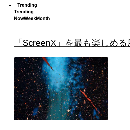
Trending
Trending
Now
Week
Month
「ScreenX」を最も楽しめ