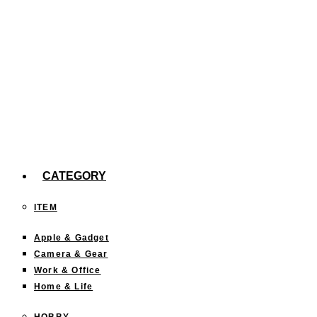
iOS17の「スタンバイ」機能にオススメのMagSafe充電スタンド
「iOS17」の新機能、「スタンバイ」を使ってみた。
【efootball】スキル140回分の確率報告
今までどこに行った？「行ったことある都道府県」を塗りつぶ
CATEGORY
ITEM
Apple & Gadget
Camera & Gear
Work & Office
Home & Life