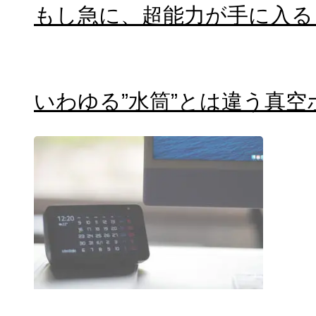
もし急に、超能力が手に入る
いわゆる”水筒”とは違う真