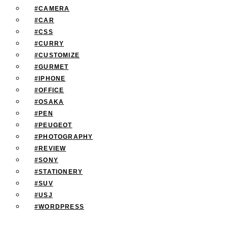
#CAMERA
#CAR
#CSS
#CURRY
#CUSTOMIZE
#GURMET
#IPHONE
#OFFICE
#OSAKA
#PEN
#PEUGEOT
#PHOTOGRAPHY
#REVIEW
#SONY
#STATIONERY
#SUV
#USJ
#WORDPRESS