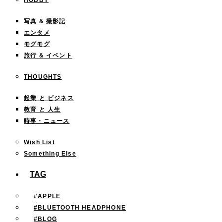
HOBBY
写真 & 撮影記
エンタメ
モグモグ
旅行 & イベント
THOUGHTS
起業 と ビジネス
教育 と 人生
時事・ニュース
Wish List
Something Else
TAG
#APPLE
#BLUETOOTH HEADPHONE
#BLOG