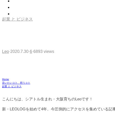
起業 と ビジネス
大阪発祥の会社・お
Leo
·
2020.7.30
·
6
·
6893 views
Home
言いたいコト、想うコト
起業 と ビジネス
こんにちは、シアトル生まれ・大阪育ちのLeoです！
新・LEOLOGを始めて4年、今圧倒的にアクセスを集めている記