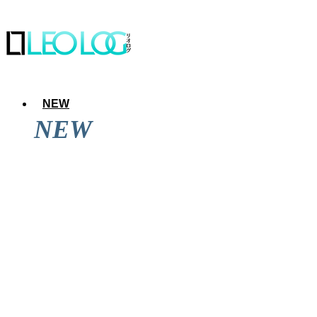
NEW
NEW
アレのアレ達成後に道頓堀を見てきた結果wwwwwww
iPad向け神アプリ「GoodNotes」の最新版へのアップグレー
「AppleWatch」の新スヌーピーフェイスが可愛すぎるからひ
iPhone 14 Proを買って大勝利だと思った話