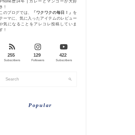
iPhone歴14年 | カレーとマンゴーが大好
き！
このブログでは、
「ワクワクの毎日！」
を
テーマに、気に入ったアイテムのレビュー
や気になることをアレコレ投稿していま
す！
255
129
422
Subscribers
Followers
Subscribers
Popular
【’22.5更新】大阪に本社が
ある企業をまとめてみた！