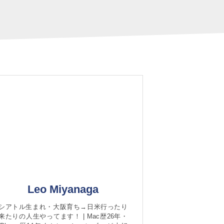
Leo Miyanaga
シアトル生まれ・大阪育ち→日米行ったり
来たりの人生やってます！ | Mac歴26年・