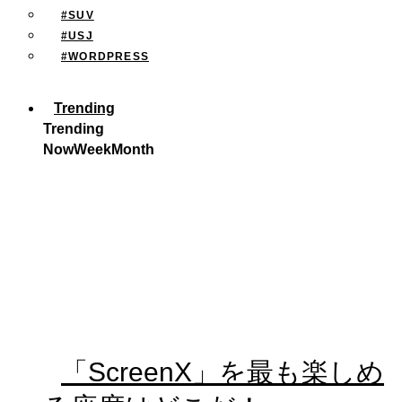
#SUV
#USJ
#WORDPRESS
Trending
Trending
Now
Week
Month
「ScreenX」を最も楽しめ