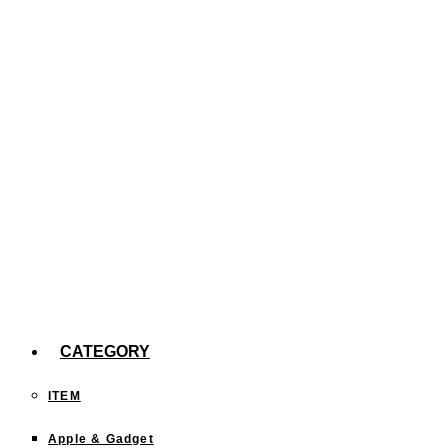
た。
【efootball】スキル140回分の確率報告
今までどこに行った？「行ったことある都道府
県」を塗りつぶすサイトが面白い！
CATEGORY
ITEM
Apple & Gadget