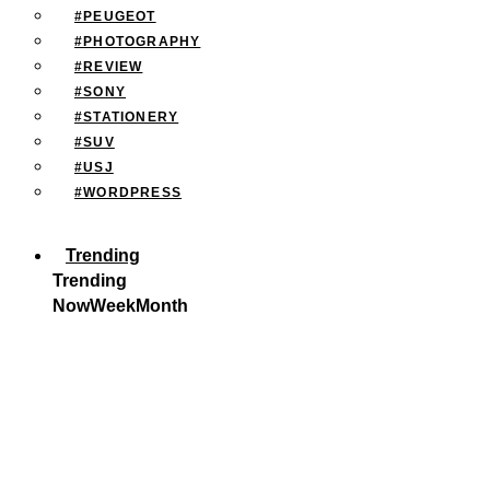
#PEUGEOT
#PHOTOGRAPHY
#REVIEW
#SONY
#STATIONERY
#SUV
#USJ
#WORDPRESS
Trending
Trending
Now
Week
Month