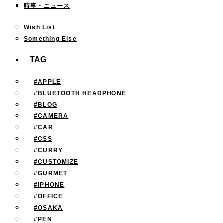
時事・ニュース
Wish List
Something Else
TAG
#APPLE
#BLUETOOTH HEADPHONE
#BLOG
#CAMERA
#CAR
#CSS
#CURRY
#CUSTOMIZE
#GURMET
#IPHONE
#OFFICE
#OSAKA
#PEN