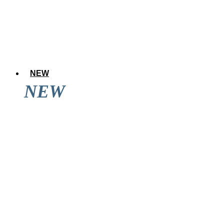
NEW
NEW
アレのアレ達成後に道頓堀を見てきた結果wwwwwww