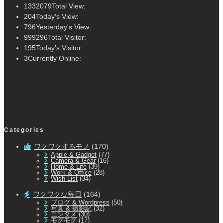
1332079
Total View:
204
Today's View:
796
Yesterday's View:
999296
Total Visitor:
195
Today's Visitor:
3
Currently Online:
Categories
ワクワクするモノ
(170)
Apple & Gadget
(77)
Camera & Gear
(16)
Home & Life
(39)
Work & Office
(28)
Wish List
(34)
ワクワクな毎日
(164)
ブログ & Wordpress
(50)
写真 & 撮影記
(32)
エンタメ
(30)
モグモグ
(17)