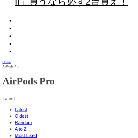
II」買うなら必ず2台買え！
Home
AirPods Pro
AirPods Pro
Latest
Latest
Oldest
Random
A to Z
Most Liked