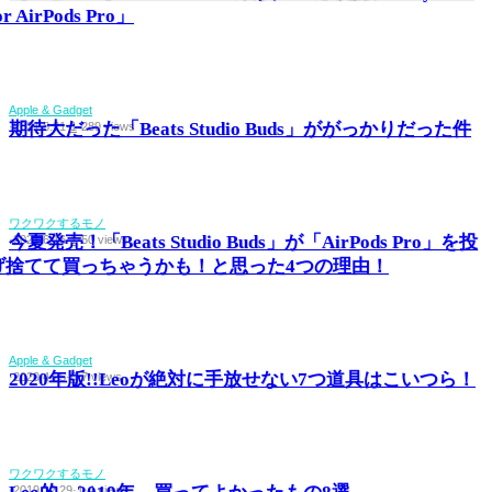
or AirPods Pro」
Apple & Gadget
期待大だった「Beats Studio Buds」ががっかりだった件
·
2021.8.21
·
1
·
289 views
ワクワクするモノ
今夏発売！「Beats Studio Buds」が「AirPods Pro」を投
·
2021.6.16
·
1
·
50 views
げ捨てて買っちゃうかも！と思った4つの理由！
Apple & Gadget
2020年版!!Leoが絶対に手放せない7つ道具はこいつら！
·
2020.4.25
·
0
·
7 views
ワクワクするモノ
·
2019.12.29
·
1
·
4 views