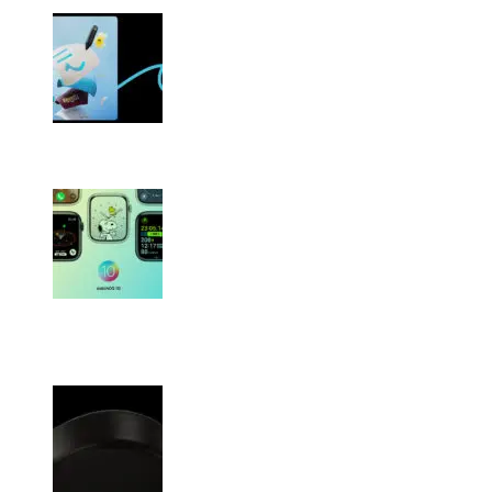
iPad向け神アプリ「GoodNotes」の最新版へのア
ップグレードには注意が必要だよ！
「AppleWatch」の新スヌーピーフェイスが可愛
すぎるからひたすら載せていく記事！【現在63
種】