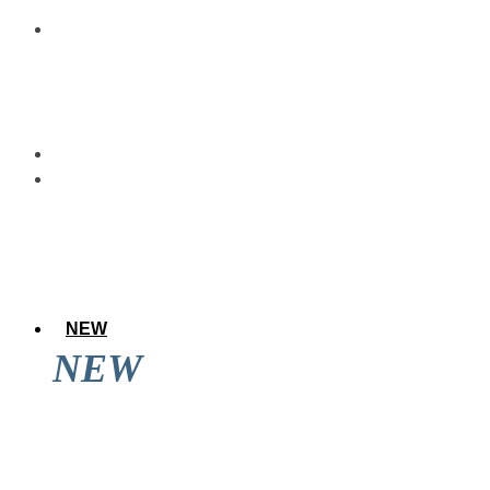
NEW
NEW
アレのアレ達成後に道頓堀を見てきた結果
wwwwwww