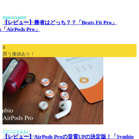
Apple & Gadget
【レビュー】勝者はどっち？？「Beats Fit Pro」
·
2022.3.10
·
5
·
270 views
s「AirPods Pro」
8
買う価値あり！
ワクワクするモノ
【レビュー】AirPods Proの音質UPの決定版！「Symbio
·
2021.8.31
·
3
·
54 views