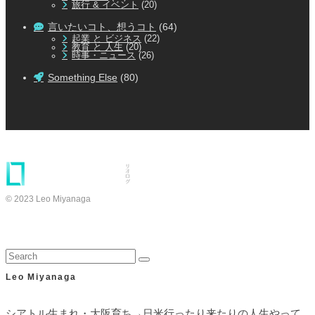
旅行 & イベント
(20)
言いたいコト、想うコト
(64)
起業 と ビジネス
(22)
教育 と 人生
(20)
時事・ニュース
(26)
Something Else
(80)
© 2023 Leo Miyanaga
Leo Miyanaga
シアトル生まれ・大阪育ち→日米行ったり来たりの人生やって