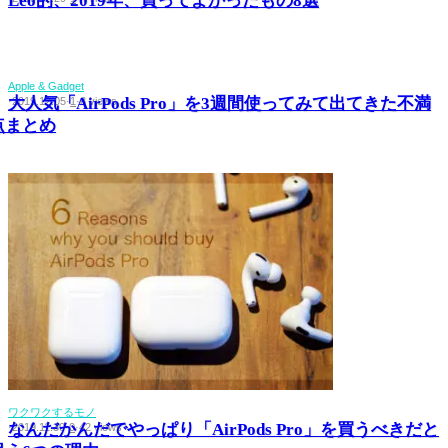
Leo的、2019年、買ってよかったもの8選
Apple & Gadget
大人気「AirPods Pro」を3週間使ってみて出てきた不満
·
2019.12.05
·
1
·
8 views
点まとめ
ワクワクするモノ
なんだかんだでやっぱり「AirPods Pro」を買うべきだと
·
2019.11.30
·
0
·
42 views