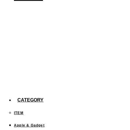
iPhone 14 Proを買って大勝利だと思った話
iOS17の「スタンバイ」機能にオススメの
MagSafe充電スタンド9選！
「iOS17」の新機能、「スタンバイ」を使ってみ
た。
【efootball】スキル140回分の確率報告
今までどこに行った？「行ったことある都道府
県」を塗りつぶすサイトが面白い！
CATEGORY
ITEM
Apple & Gadget