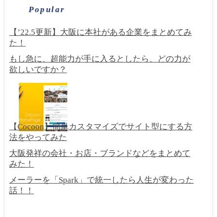
Popular
【’22.5更新】大阪に本社がある企業をまとめてみ
た！
もし急に、超能力が手に入るとしたら、どの力が
欲しいですか？
【Cocoon】簡単カスタマイズでサイト型にする方
法をやってみた
大阪発祥の会社・お店・ブランドなどをまとめて
みた！
メーラーを「Spark」で統一したら人生が変わった
話！！