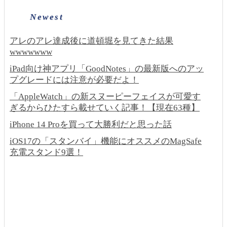
Newest
アレのアレ達成後に道頓堀を見てきた結果
wwwwwww
iPad向け神アプリ「GoodNotes」の最新版へのアッ
プグレードには注意が必要だよ！
「AppleWatch」の新スヌーピーフェイスが可愛す
ぎるからひたすら載せていく記事！【現在63種】
iPhone 14 Proを買って大勝利だと思った話
iOS17の「スタンバイ」機能にオススメのMagSafe
充電スタンド9選！