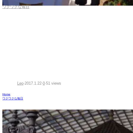
ワクワクな毎日
【USJ】「ユニバーサル・ク
ール・ジャパン 2017」速攻レ
ビュー！Vol. 2【エヴァ＆シ
ン・ゴジラ編】
Leo
·
2017.1.22
·
0
·
51 views
Home
ワクワクな毎日