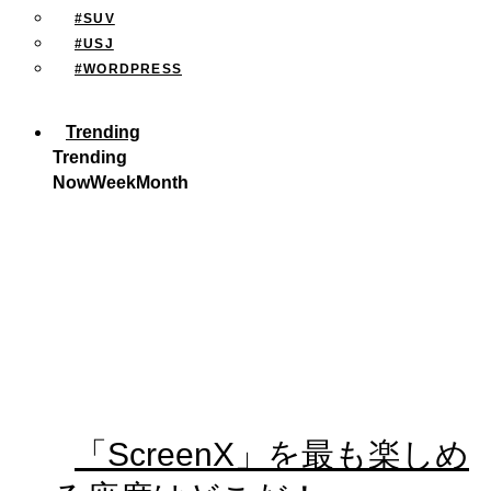
#SUV
#USJ
#WORDPRESS
Trending
Trending
Now
Week
Month
「ScreenX」を最も楽しめ