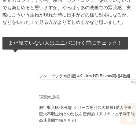
世界のゴジラですから、映画「シン・ゴジラ」を観ていない方
でも楽しめると思いますが、やっぱりあの映画での緊張感、実
際にこういう生物が現れた時に日本がどの様な対応になるか、
などを知った上で見る方がより楽しめるかなと思いました。
まだ観ていない人はユニバに行く前にチェック！
シン・ゴジラ 特別版 4K Ultra HD Blu-ray同梱4枚組
東宝
現実対虚構。
興行収入80億円超! シリーズ累計観客動員1億人突破!
巨大不明生物との対決を圧倒的リアリティと予測不能
高速展開で描ききる!
今観るべき、日本映画の新機軸!