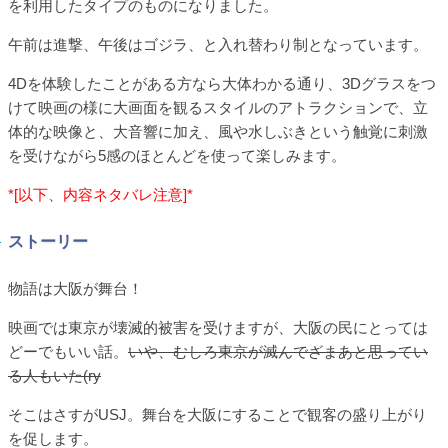
を利用したタイプのものになりました。
午前は進撃、午後はゴジラ、と入れ替わり制となっています。
4Dを体験したことがある方なら大体わかる通り、3Dグラスをつ
けて映画の様に大画面を観るスタイルのアトラクションで、立
体的な映像と、大音響に加え、風や水しぶきという触覚に刺激
を受けながら5感のほとんどを使って楽しみます。
*[以下、内容ネタバレ注意]*
ストーリー
物語は大阪が舞台！
映画では東京が壊滅的被害を受けますが、大阪の民にとっては
どーでもいい話。
いや、むしろ東京が滅んでざまあと思ってい
る人もいた(ry
そこはさすがUSJ。舞台を大阪にすることで観客の盛り上がり
を促します。