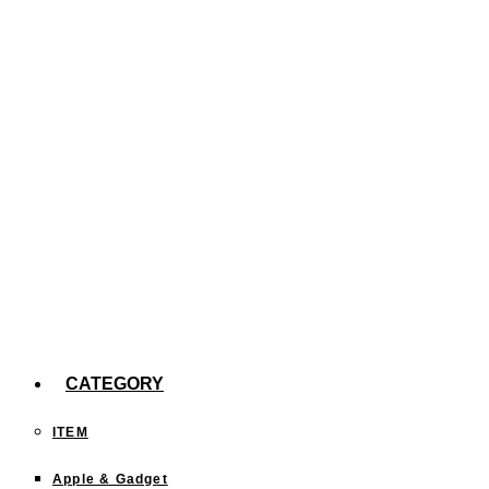
た。
【efootball】スキル140回分の確率報告
今までどこに行った？「行ったことある都道府
県」を塗りつぶすサイトが面白い！
CATEGORY
ITEM
Apple & Gadget