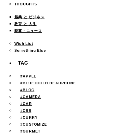
THOUGHTS
起業 と ビジネス
教育 と 人生
時事・ニュース
Wish List
Something Else
TAG
#APPLE
#BLUETOOTH HEADPHONE
#BLOG
#CAMERA
#CAR
#CSS
#CURRY
#CUSTOMIZE
#GURMET