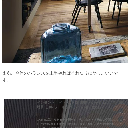
まあ、全体のバランスを上手やればそれなりにかっこいいで
す。
ペンダントライト レトロ 真鍮ソケット 口金E26 照明
器具 天井 シーリングライト 引っ掛けシーリング
B2ocled
点灯時は温もりある光で照らし、落ち着きある素敵な空間に。シェー
ド上部の窓からも明かりが漏れる事で、優しい光が周囲全体に広が