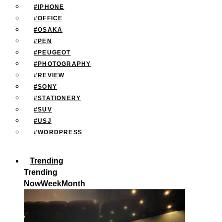
#IPHONE
#OFFICE
#OSAKA
#PEN
#PEUGEOT
#PHOTOGRAPHY
#REVIEW
#SONY
#STATIONERY
#SUV
#USJ
#WORDPRESS
Trending
Trending
Now
Week
Month