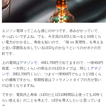
エジソン電球ってこんな感じのやつです。赤みがかっていて、
やっぱいいですよね。でも、今主流のLEDと比べると10倍くら
い電力がかかるし、寿命も短いので、「味 vs 実用性」を考える
と近い雰囲気を出しているLEDなのかな？というのがボクの方
針です。
上の電球は
アマゾンで
、4球1,799円で出てますので、一球450円
程度。一方同じくらいの明るさのLEDタイプは、同じく
アマゾ
ンで
、3球2,700円くらい、つまり一球900円でちょうど2倍くら
いの価格ですから、初期投資はフィラメントタイプの方が安い
のは安くなりますね。
ですが、電気代と寿命（LEDだと1日10時間以上使っても10年く
らい使える）のことを考えて、LEDを導入したいと思っていま
す。