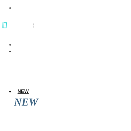
NEW
NEW
アレのアレ達成後に道頓堀を見てきた結果
wwwwwww