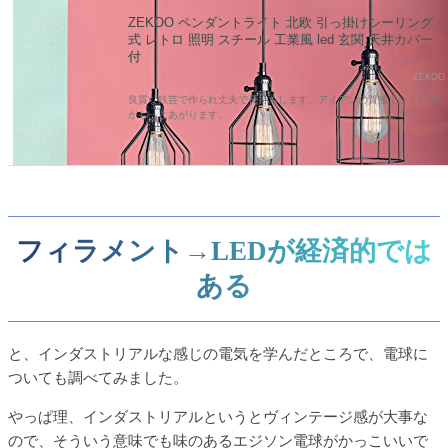
ZEKOO ペンダントライト 北欧 引っ掛けシーリング
式 レトロ 照明 スチール 工業風 led 玄関 天井カバー
付
ZEKOO
良質な鉄芸で作られ丈夫で長持ちします。アイアンの質感でレトロ感
がもっとあがります。
フィラメント→LEDが経済的では
ある
と、インダストリアルな感じの電気を学んだところで、電球に
ついても調べてみました。
やっぱ理、インダストリアルというとヴィンテージ感が大事な
ので、そういう意味でも味のあるエジソン電球がかっこいいで