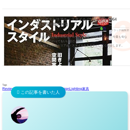
インダストリアル・スタイル (エイムック 3064
CLUTCH BOOKS)
クラッチ編集部
かつての名も無き武骨なプロダクツを使ったスタイルは、今最も旬な
スタイルといってもいいほど。
そんなインダストリアル・スタイルをあますとこなく紹介します。
Tags
Review
IKEA
Industrial design
Interior
Disign
Lighting
家具