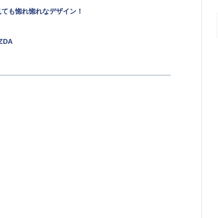
見ても惚れ惚れなデザイン！
DA