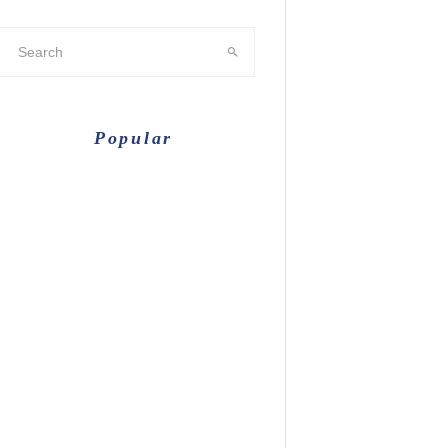
Popular
【’22.5更新】大阪に本社が
ある企業をまとめてみた！
もし急に、超能力が手に入
るとしたら、どの力が欲し
いですか？
【Cocoon】簡単カスタマイ
ズでサイト型にする方法を
やってみた
大阪発祥の会社・お店・ブ
ランドなどをまとめてみ