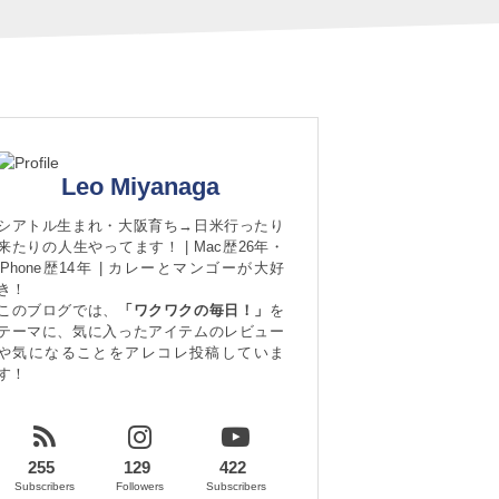
Leo Miyanaga
シアトル生まれ・大阪育ち→日米行ったり
来たりの人生やってます！ | Mac歴26年・
iPhone歴14年 | カレーとマンゴーが大好
き！
このブログでは、
「ワクワクの毎日！」
を
テーマに、気に入ったアイテムのレビュー
や気になることをアレコレ投稿していま
す！
255
129
422
Subscribers
Followers
Subscribers