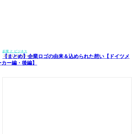
起業 と ビジネス
【まとめ】企業ロゴの由来＆込められた想い【ドイツメ
·
2017.1.13
·
0
·
88 views
ーカー編・後編】