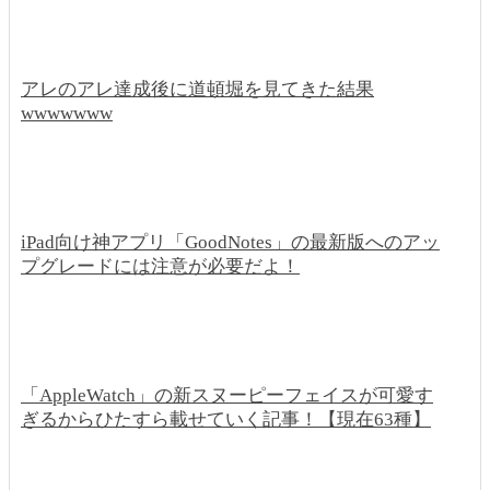
アレのアレ達成後に道頓堀を見てきた結果
wwwwwww
iPad向け神アプリ「GoodNotes」の最新版へのアッ
プグレードには注意が必要だよ！
「AppleWatch」の新スヌーピーフェイスが可愛す
ぎるからひたすら載せていく記事！【現在63種】