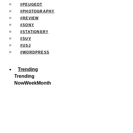
#PEUGEOT
#PHOTOGRAPHY
#REVIEW
#SONY
#STATIONERY
#SUV
#USJ
#WORDPRESS
Trending
Trending
Now
Week
Month