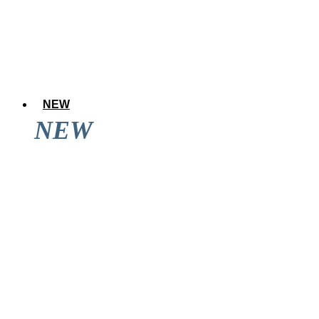
NEW
NEW
アレのアレ達成後に道頓堀を見てきた結果wwwwwww