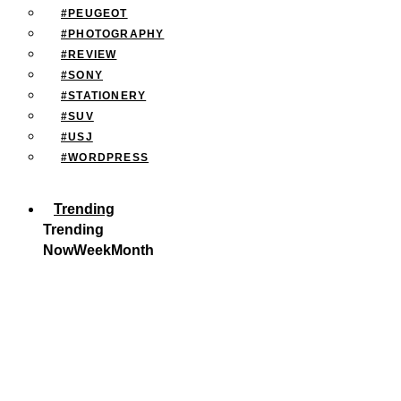
#PEUGEOT
#PHOTOGRAPHY
#REVIEW
#SONY
#STATIONERY
#SUV
#USJ
#WORDPRESS
Trending
Trending
Now
Week
Month