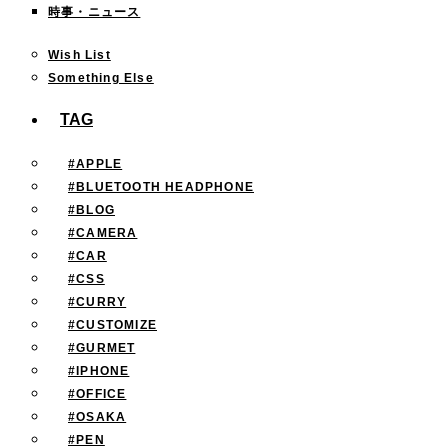
時事・ニュース
Wish List
Something Else
TAG
#APPLE
#BLUETOOTH HEADPHONE
#BLOG
#CAMERA
#CAR
#CSS
#CURRY
#CUSTOMIZE
#GURMET
#IPHONE
#OFFICE
#OSAKA
#PEN