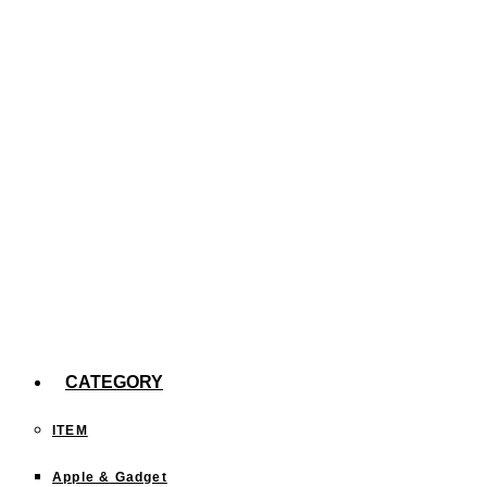
た。
【efootball】スキル140回分の確率報告
今までどこに行った？「行ったことある都道府
県」を塗りつぶすサイトが面白い！
CATEGORY
ITEM
Apple & Gadget