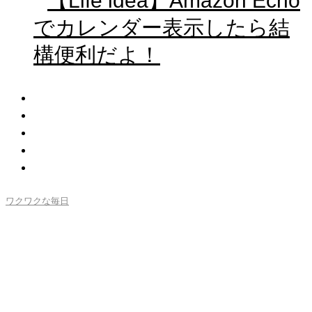
【Life idea】Amazon Echo
でカレンダー表示したら結
構便利だよ！
ワクワクな毎日
Leo氏、インダストリアルデ
ザインにハマるの巻