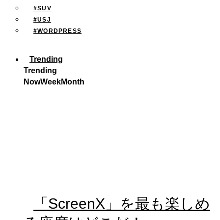
#SUV
#USJ
#WORDPRESS
Trending
Trending
Now
Week
Month
「ScreenX」を最も楽しめ