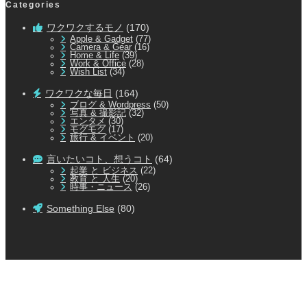
Categories
ワクワクするモノ
(170)
Apple & Gadget
(77)
Camera & Gear
(16)
Home & Life
(39)
Work & Office
(28)
Wish List
(34)
ワクワクな毎日
(164)
ブログ & Wordpress
(50)
写真 & 撮影記
(32)
エンタメ
(30)
モグモグ
(17)
旅行 & イベント
(20)
言いたいコト、想うコト
(64)
起業 と ビジネス
(22)
教育 と 人生
(20)
時事・ニュース
(26)
Something Else
(80)