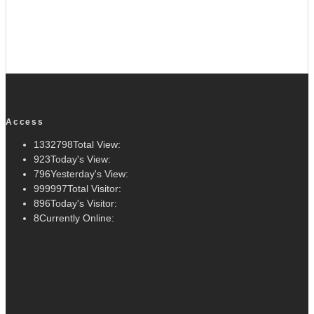
Access
1332798
Total View:
923
Today's View:
796
Yesterday's View:
999997
Total Visitor:
896
Today's Visitor:
8
Currently Online: