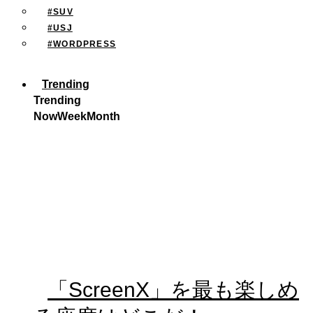
#SUV
#USJ
#WORDPRESS
Trending
Trending
Now
Week
Month
「ScreenX」を最も楽しめ