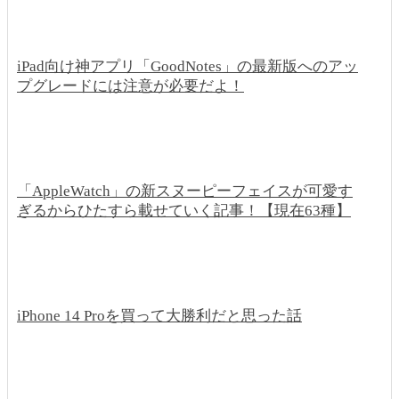
iPad向け神アプリ「GoodNotes」の最新版へのアッ
プグレードには注意が必要だよ！
「AppleWatch」の新スヌーピーフェイスが可愛す
ぎるからひたすら載せていく記事！【現在63種】
iPhone 14 Proを買って大勝利だと思った話