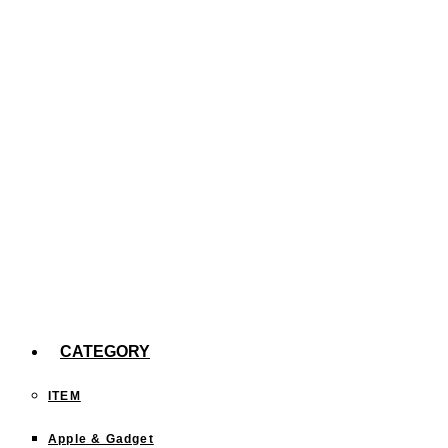
た。
【efootball】スキル140回分の確率報告
今までどこに行った？「行ったことある都道府
県」を塗りつぶすサイトが面白い！
CATEGORY
ITEM
Apple & Gadget