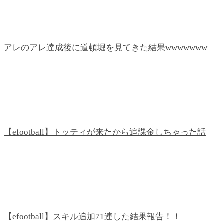
アレのアレ達成後に道頓堀を見てきた結果wwwwwww
【efootball】トッティが来たから追課金しちゃった話
【efootball】スキル追加71連した結果報告！！