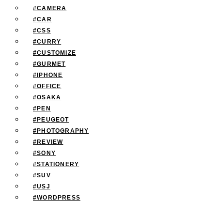
#CAMERA
#CAR
#CSS
#CURRY
#CUSTOMIZE
#GURMET
#IPHONE
#OFFICE
#OSAKA
#PEN
#PEUGEOT
#PHOTOGRAPHY
#REVIEW
#SONY
#STATIONERY
#SUV
#USJ
#WORDPRESS