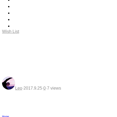
Wish List
Peugeot、3列シ
Leo
·
2017.9.25
·
0
·
7 views
Home