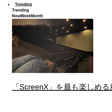
Trending
Trending
Now
Week
Month
「ScreenX」を最も楽しめ