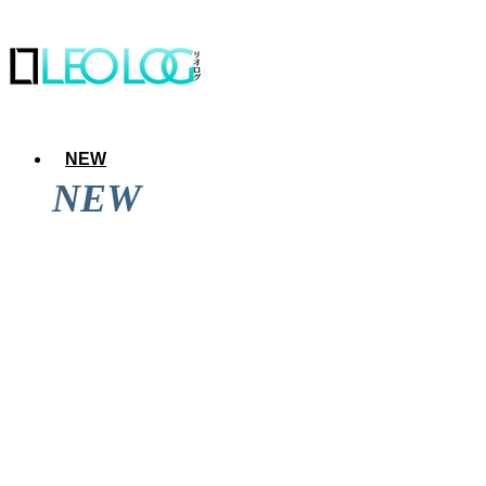
NEW
NEW
アレのアレ達成後に道頓堀を見てきた結果wwwwwww
iPad向け神アプリ「GoodNotes」の最新版へのアップグレー
「AppleWatch」の新スヌーピーフェイスが可愛すぎるからひ
iPhone 14 Proを買って大勝利だと思った話