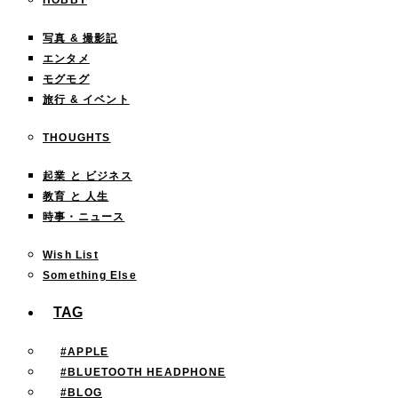
HOBBY
写真 & 撮影記
エンタメ
モグモグ
旅行 & イベント
THOUGHTS
起業 と ビジネス
教育 と 人生
時事・ニュース
Wish List
Something Else
TAG
#APPLE
#BLUETOOTH HEADPHONE
#BLOG