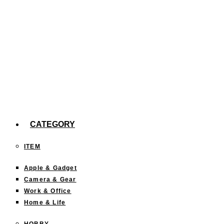
iOS17の「スタンバイ」機能にオススメのMagSafe充電スタンド
「iOS17」の新機能、「スタンバイ」を使ってみた。
【efootball】スキル140回分の確率報告
今までどこに行った？「行ったことある都道府県」を塗りつぶ
CATEGORY
ITEM
Apple & Gadget
Camera & Gear
Work & Office
Home & Life