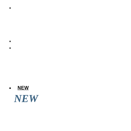
NEW
NEW
アレのアレ達成後に道頓堀を見てきた結果
wwwwwww