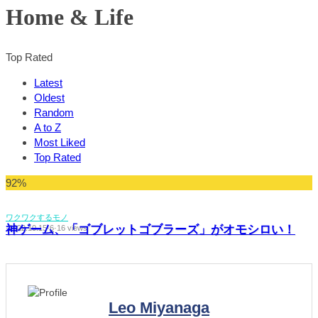
Home & Life
Top Rated
Latest
Oldest
Random
A to Z
Most Liked
Top Rated
92
%
ワクワクするモノ
神ゲーム、「ゴブレットゴブラーズ」がオモシロい！
·
2022.10.15
·
6
·
16 views
Leo Miyanaga