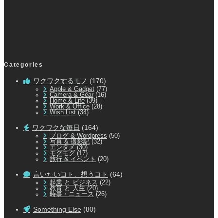
Categories
ワクワクするモノ
(170)
Apple & Gadget
(77)
Camera & Gear
(16)
Home & Life
(39)
Work & Office
(28)
Wish List
(34)
ワクワクな毎日
(164)
ブログ & Wordpress
(50)
写真 & 撮影記
(32)
エンタメ
(30)
モグモグ
(17)
旅行 & イベント
(20)
言いたいコト、想うコト
(64)
起業 と ビジネス
(22)
教育 と 人生
(20)
時事・ニュース
(26)
Something Else
(80)