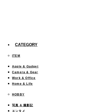
た。
【efootball】スキル140回分の確率報告
今までどこに行った？「行ったことある都道府
県」を塗りつぶすサイトが面白い！
CATEGORY
ITEM
Apple & Gadget
Camera & Gear
Work & Office
Home & Life
HOBBY
写真 & 撮影記
エンタメ