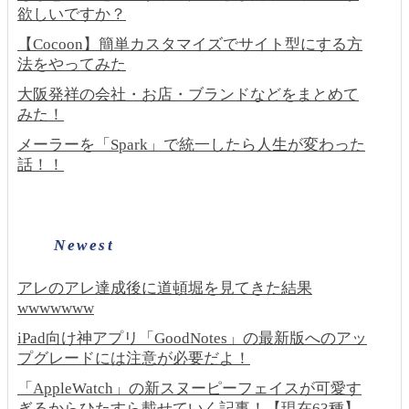
欲しいですか？
【Cocoon】簡単カスタマイズでサイト型にする方
法をやってみた
大阪発祥の会社・お店・ブランドなどをまとめて
みた！
メーラーを「Spark」で統一したら人生が変わった
話！！
Newest
アレのアレ達成後に道頓堀を見てきた結果
wwwwwww
iPad向け神アプリ「GoodNotes」の最新版へのアッ
プグレードには注意が必要だよ！
「AppleWatch」の新スヌーピーフェイスが可愛す
ぎるからひたすら載せていく記事！【現在63種】