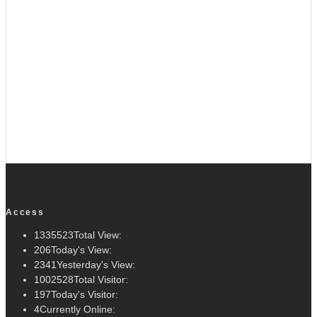
Access
1335523
Total View:
206
Today's View:
2341
Yesterday's View:
1002528
Total Visitor:
197
Today's Visitor:
4
Currently Online: