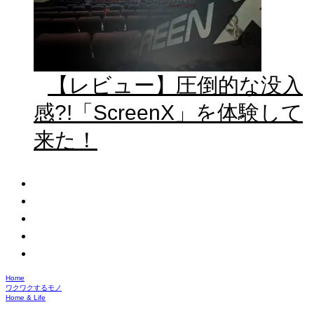
【レビュー】圧倒的な没入
感?!「ScreenX」を体験して
来た！
Home
ワクワクするモノ
Home & Life