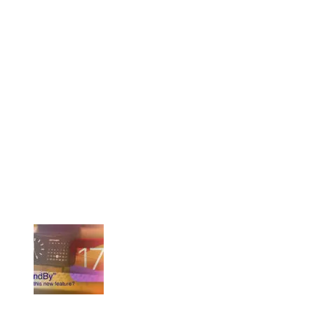
iPad向け神アプリ「GoodNotes」の最新版へのア
ップグレードには注意が必要だよ！
「AppleWatch」の新スヌーピーフェイスが可愛
すぎるからひたすら載せていく記事！【現在63
種】
iPhone 14 Proを買って大勝利だと思った話
iOS17の「スタンバイ」機能にオススメの
MagSafe充電スタンド9選！
「iOS17」の新機能、「スタンバイ」を使ってみ