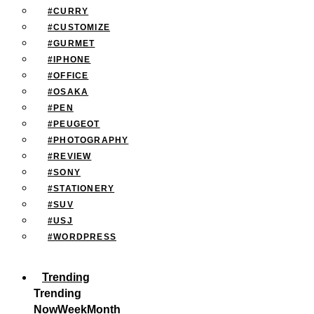
#CURRY
#CUSTOMIZE
#GURMET
#IPHONE
#OFFICE
#OSAKA
#PEN
#PEUGEOT
#PHOTOGRAPHY
#REVIEW
#SONY
#STATIONERY
#SUV
#USJ
#WORDPRESS
Trending
Trending
Now
Week
Month