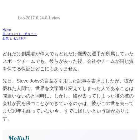
Leo
·
2017.6.24
·
0
·
1 view
Home
言いたいコト、想うコト
起業 と ビジネス
どれだけ創業者が偉大でもどれだけ優秀な選手が所属していた
スポーツチームでも、彼らが去った後、会社やチームが同じ質
を保てる保証はどこにもありません。
先日、Steve Jobsの言葉を引用した記事を書きましたが、彼が
優れた人間で、世界を文字通り変えてしまった人であることは
間違いないのと同時に、しかし、彼が去ってしまった後の彼の
会社が質を保つことができているのかは、彼がこの世を去って
まだ10年も経っていない今、すでに怪しいという話がありま
す。
MoKuJi