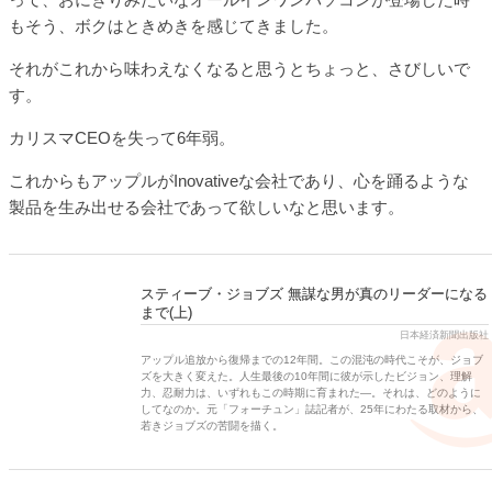
もそう、ボクはときめきを感じてきました。
それがこれから味わえなくなると思うとちょっと、さびしいで
す。
カリスマCEOを失って6年弱。
これからもアップルがInovativeな会社であり、心を踊るような
製品を生み出せる会社であって欲しいなと思います。
スティーブ・ジョブズ 無謀な男が真のリーダーになる
まで(上)
日本経済新聞出版社
アップル追放から復帰までの12年間。この混沌の時代こそが、ジョブ
ズを大きく変えた。人生最後の10年間に彼が示したビジョン、理解
力、忍耐力は、いずれもこの時期に育まれた―。それは、どのように
してなのか。元「フォーチュン」誌記者が、25年にわたる取材から、
若きジョブズの苦闘を描く。