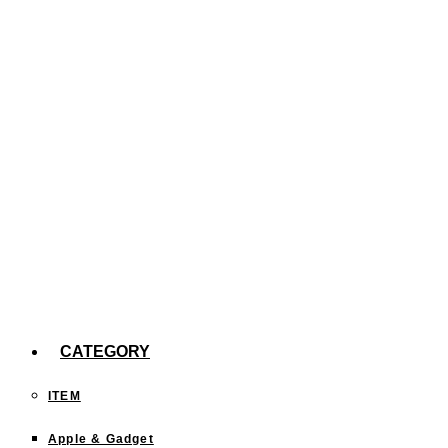
た。
【efootball】スキル140回分の確率報告
今までどこに行った？「行ったことある都道府
県」を塗りつぶすサイトが面白い！
CATEGORY
ITEM
Apple & Gadget