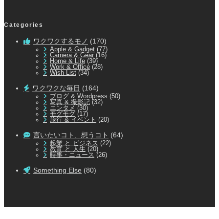
Categories
ワクワクするモノ
(170)
Apple & Gadget
(77)
Camera & Gear
(16)
Home & Life
(39)
Work & Office
(28)
Wish List
(34)
ワクワクな毎日
(164)
ブログ & Wordpress
(50)
写真 & 撮影記
(32)
エンタメ
(30)
モグモグ
(17)
旅行 & イベント
(20)
言いたいコト、想うコト
(64)
起業 と ビジネス
(22)
教育 と 人生
(20)
時事・ニュース
(26)
Something Else
(80)