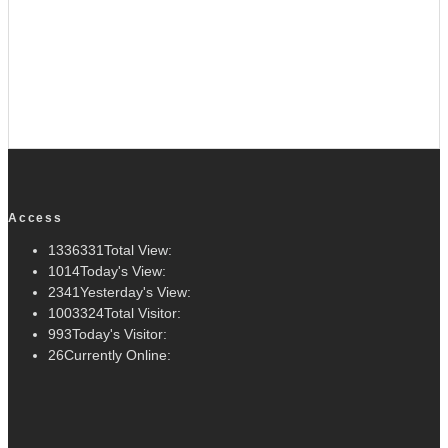
Access
1336331
Total View:
1014
Today's View:
2341
Yesterday's View:
1003324
Total Visitor:
993
Today's Visitor:
26
Currently Online: