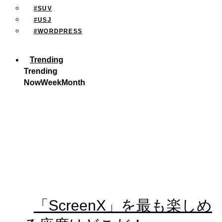
#SUV
#USJ
#WORDPRESS
Trending
Trending
Now
Week
Month
「ScreenX」を最も楽しめ