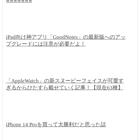
wwwwwww
iPad向け神アプリ「GoodNotes」の最新版へのアッ
プグレードには注意が必要だよ！
「AppleWatch」の新スヌーピーフェイスが可愛す
ぎるからひたすら載せていく記事！【現在63種】
iPhone 14 Proを買って大勝利だと思った話