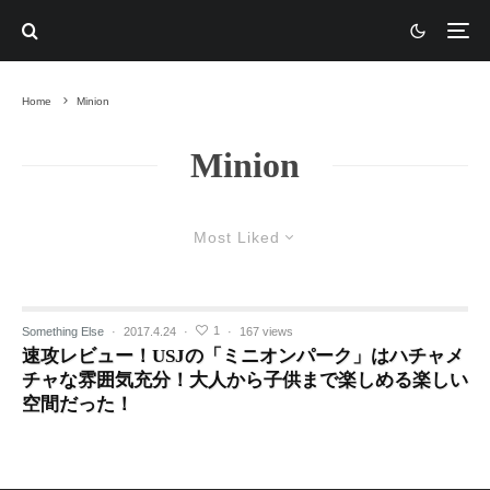
Home
Minion
Minion
Most Liked
1
Something Else
·
2017.4.24
·
·
167 views
速攻レビュー！USJの「ミニオンパーク」はハチャメ
チャな雰囲気充分！大人から子供まで楽しめる楽しい
空間だった！