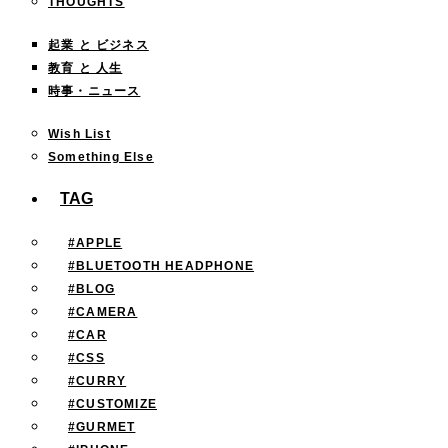
THOUGHTS
起業 と ビジネス
教育 と 人生
時事・ニュース
Wish List
Something Else
TAG
#APPLE
#BLUETOOTH HEADPHONE
#BLOG
#CAMERA
#CAR
#CSS
#CURRY
#CUSTOMIZE
#GURMET