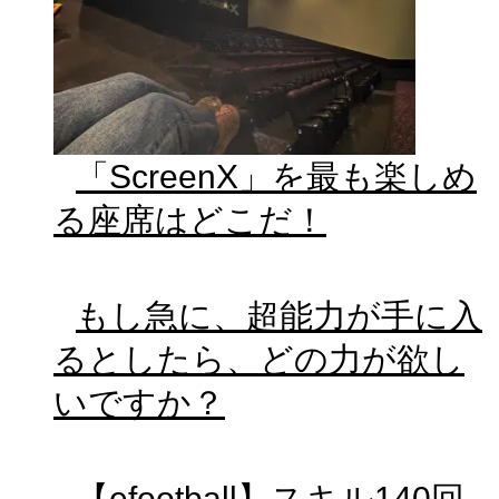
「ScreenX」を最も楽しめ
る座席はどこだ！
もし急に、超能力が手に入
るとしたら、どの力が欲し
いですか？
【efootball】スキル140回