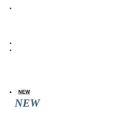
NEW
NEW
アレのアレ達成後に道頓堀を見てきた結果
wwwwwww