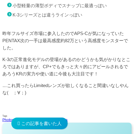
小型軽量の薄型ボディでスナップに最適っぽい
K-3シリーズとは違うラインっぽい
昨年フルサイズ市場に参入したのでAPS-Cが気になっていた
PENTAX次の一手は最高感度約82万という高感度モンスターで
した。
K-3の正常進化モデルの登場があるのかどうかも気がかりなとこ
ろではありますが、CP+でもきっと大々的にアピールされるで
あろうKRの実力や使い道に今後も大注目です！
…これ買ったらLimitedレンズが欲しくなること間違いなしやん
な( ；∀；)
Tags
Photography
Pentax
PENTAX KP
Camera