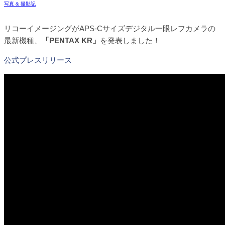
写真 & 撮影記
リコーイメージングがAPS-Cサイズデジタル一眼レフカメラの
最新機種、
「PENTAX KR」
を発表しました！
公式プレスリリース