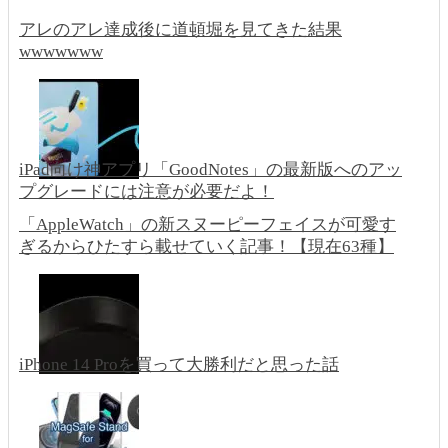
アレのアレ達成後に道頓堀を見てきた結果
wwwwwww
iPad向け神アプリ「GoodNotes」の最新版へのアッ
プグレードには注意が必要だよ！
「AppleWatch」の新スヌーピーフェイスが可愛す
ぎるからひたすら載せていく記事！【現在63種】
iPhone 14 Proを買って大勝利だと思った話