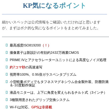
KP気になるポイント
細かいスペックは公式情報をご確認いただければと思います
が、まずはボク的な気になるポイントをまとめてみました。
最高感度ISO819200
（！）
撮像素子は新設計の有効約2432万画素CMOS
PRIME IVとアクセラレーターユニットによる高度なノイズ処理
約7コマ秒
の高速連写
視野率100%、0.95倍ガラスペンタプリズム
小型軽量ボディでもタフネスマグネシウム合金製外装、防塵防滴
＆-10度動作保証
液晶モニターは、上下に角度を変えられるチルト式（3インチ）
3種類用意されたグリップ交換システム
Wi-Fiは対応、
GPSは非搭載