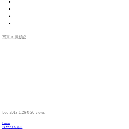
写真 & 撮影記
「PENTAX KP」発表 – 最高
感度819200＆クラシックな外
観が特徴のミドルクラスAPS-
C機！スナップ感覚で夜間撮
影が楽しめるっぽいよ！
Leo
·
2017.1.26
·
0
·
20 views
Home
ワクワクな毎日