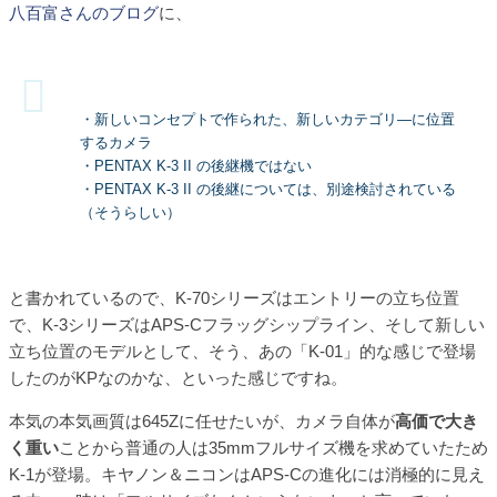
八百富さんのブログ
に、
・新しいコンセプトで作られた、新しいカテゴリ―に位置
するカメラ
・PENTAX K-3 II の後継機ではない
・PENTAX K-3 II の後継については、別途検討されている
（そうらしい）
と書かれているので、K-70シリーズはエントリーの立ち位置
で、K-3シリーズはAPS-Cフラッグシップライン、そして新しい
立ち位置のモデルとして、そう、あの「K-01」的な感じで登場
したのがKPなのかな、といった感じですね。
本気の本気画質は645Zに任せたいが、カメラ自体が
高価で大き
く重い
ことから普通の人は35mmフルサイズ機を求めていたため
K-1が登場。キヤノン＆ニコンはAPS-Cの進化には消極的に見え