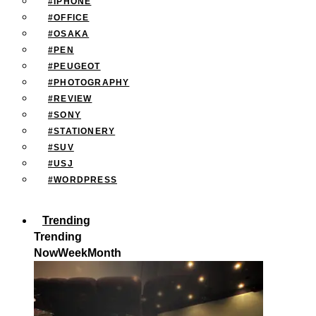
#IPHONE
#OFFICE
#OSAKA
#PEN
#PEUGEOT
#PHOTOGRAPHY
#REVIEW
#SONY
#STATIONERY
#SUV
#USJ
#WORDPRESS
Trending
Trending
Now
Week
Month