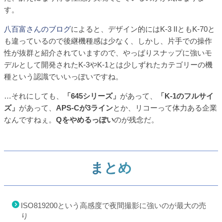
す。
八百富さんのブログ
によると、デザイン的にはK-3 IIともK-70と
も違っているので後継機種感は少なく、しかし、片手での操作
性が抜群と紹介されていますので、やっぱりスナップに強いモ
デルとして開発されたK-3やK-1とは少しずれたカテゴリーの機
種という認識でいいっぽいですね。
…それにしても、
「645シリーズ」
があって、
「K-1のフルサイ
ズ」
があって、
APS-Cが3ライン
とか、リコーって体力ある企業
なんですねぇ。
Qをやめるっぽい
のが残念だ。
まとめ
ISO819200という高感度で夜間撮影に強いのが最大の売
り