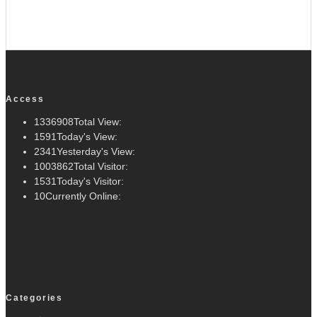
Access
1336908
Total View:
1591
Today's View:
2341
Yesterday's View:
1003862
Total Visitor:
1531
Today's Visitor:
10
Currently Online:
Categories