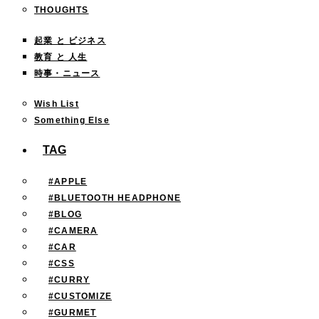
THOUGHTS
起業 と ビジネス
教育 と 人生
時事・ニュース
Wish List
Something Else
TAG
#APPLE
#BLUETOOTH HEADPHONE
#BLOG
#CAMERA
#CAR
#CSS
#CURRY
#CUSTOMIZE
#GURMET