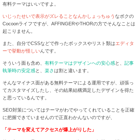
有料テーマはいいですよ。
いじったせいで表示がズレることなんかしょっちゅう
なボクの
Cocoonライフですが、AFFINGERやTHORの方でそんなことは
起こりません。
また、自分でCSSなどで作ったボックスやリスト類は
エディタ
ーで挙動が怪しい
んです。
そういう面も含め、
有料テーマはデザインへの安心感
と、
記事
執筆時の安定感
と、
楽さ
は割と違います。
そんなマイナス面がある無料テーマによる運用ですが、頑張っ
てカスタマイズしたし、その結果結構満足したデザインを得た
と思っているんです。
SEO対策についてはテーマがわでやってくれていることを正確
に把握できていませんので正直わかんないのですが、
「テーマを変えてアクセスが爆上がりした」