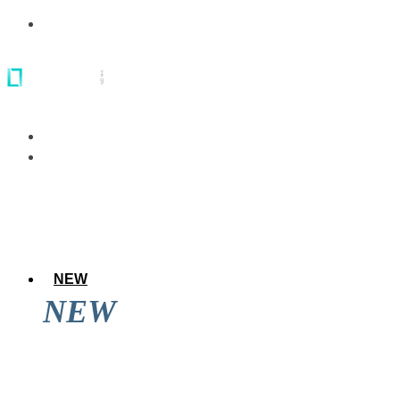
NEW
NEW
アレのアレ達成後に道頓堀を見てきた結果
wwwwwww