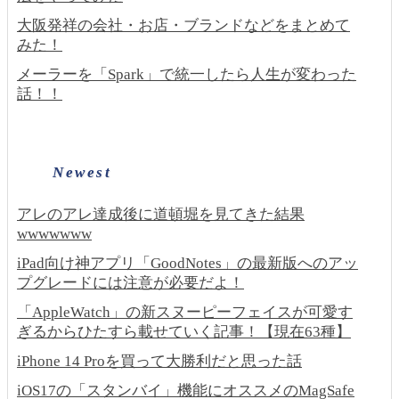
大阪発祥の会社・お店・ブランドなどをまとめて
みた！
メーラーを「Spark」で統一したら人生が変わった
話！！
Newest
アレのアレ達成後に道頓堀を見てきた結果
wwwwwww
iPad向け神アプリ「GoodNotes」の最新版へのアッ
プグレードには注意が必要だよ！
「AppleWatch」の新スヌーピーフェイスが可愛す
ぎるからひたすら載せていく記事！【現在63種】
iPhone 14 Proを買って大勝利だと思った話
iOS17の「スタンバイ」機能にオススメのMagSafe