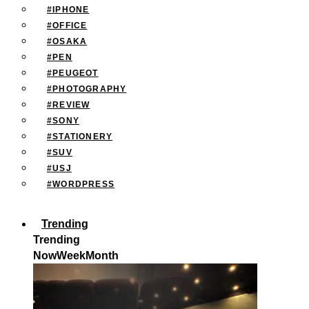
#IPHONE
#OFFICE
#OSAKA
#PEN
#PEUGEOT
#PHOTOGRAPHY
#REVIEW
#SONY
#STATIONERY
#SUV
#USJ
#WORDPRESS
Trending
Trending
Now
Week
Month