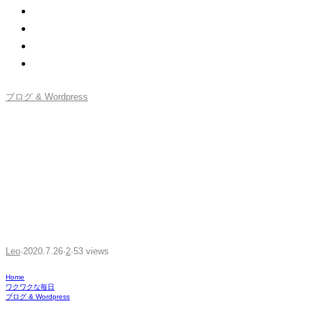
ブログ & Wordpress
AFFINGERやTHORなど有料
テーマを持っているボクが
「Cocoon」を使い続ける4つ
の理由
Leo
·
2020.7.26
·
2
·
53 views
Home
ワクワクな毎日
ブログ & Wordpress