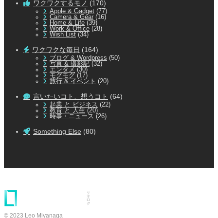
ワクワクするモノ
(170)
Apple & Gadget
(77)
Camera & Gear
(16)
Home & Life
(39)
Work & Office
(28)
Wish List
(34)
ワクワクな毎日
(164)
ブログ & Wordpress
(50)
写真 & 撮影記
(32)
エンタメ
(30)
モグモグ
(17)
旅行 & イベント
(20)
言いたいコト、想うコト
(64)
起業 と ビジネス
(22)
教育 と 人生
(20)
時事・ニュース
(26)
Something Else
(80)
© 2023 Leo Miyanaga