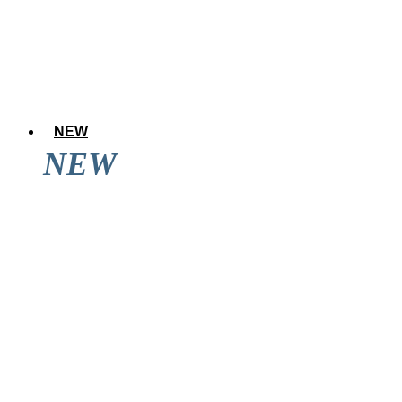
NEW
NEW
アレのアレ達成後に道頓堀を見てきた結果wwwwwww