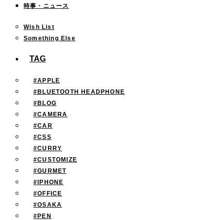
時事・ニュース
Wish List
Something Else
TAG
#APPLE
#BLUETOOTH HEADPHONE
#BLOG
#CAMERA
#CAR
#CSS
#CURRY
#CUSTOMIZE
#GURMET
#IPHONE
#OFFICE
#OSAKA
#PEN