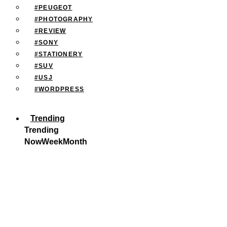
#PEUGEOT
#PHOTOGRAPHY
#REVIEW
#SONY
#STATIONERY
#SUV
#USJ
#WORDPRESS
Trending
Trending
Now
Week
Month