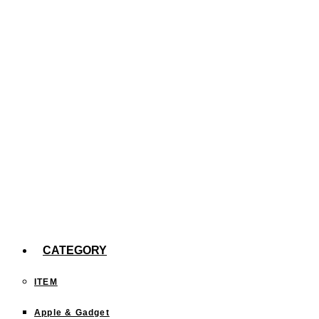
た。
【efootball】スキル140回分の確率報告
今までどこに行った？「行ったことある都道府
県」を塗りつぶすサイトが面白い！
CATEGORY
ITEM
Apple & Gadget