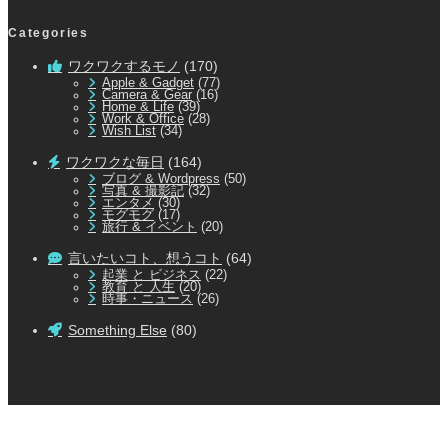
Categories
ワクワクするモノ
(170)
Apple & Gadget
(77)
Camera & Gear
(16)
Home & Life
(39)
Work & Office
(28)
Wish List
(34)
ワクワクな毎日
(164)
ブログ & Wordpress
(50)
写真 & 撮影記
(32)
エンタメ
(30)
モグモグ
(17)
旅行 & イベント
(20)
言いたいコト、想うコト
(64)
起業 と ビジネス
(22)
教育 と 人生
(20)
時事・ニュース
(26)
Something Else
(80)