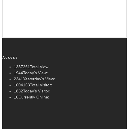
Access
1337261
Total View:
1944
Today's View:
2341
Yesterday's View:
1004163
Total Visitor:
1832
Today's Visitor:
16
Currently Online: