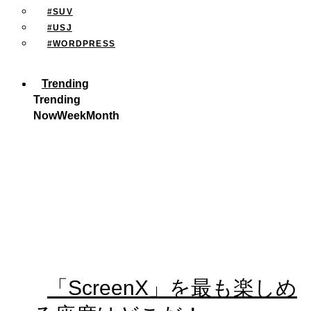
#SUV
#USJ
#WORDPRESS
Trending
Trending
Now
Week
Month
「ScreenX」を最も楽しめ