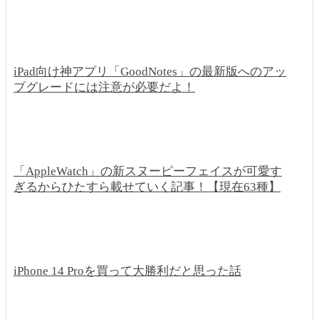
iPad向け神アプリ「GoodNotes」の最新版へのアッ
プグレードには注意が必要だよ！
「AppleWatch」の新スヌーピーフェイスが可愛す
ぎるからひたすら載せていく記事！【現在63種】
iPhone 14 Proを買って大勝利だと思った話