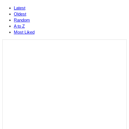
Latest
Oldest
Random
A to Z
Most Liked