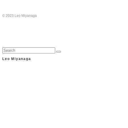
© 2023 Leo Miyanaga
Leo Miyanaga
シアトル生まれ・大阪育ち→日米行ったり来たりの人生やって