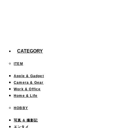
た。
【efootball】スキル140回分の確率報告
今までどこに行った？「行ったことある都道府
県」を塗りつぶすサイトが面白い！
CATEGORY
ITEM
Apple & Gadget
Camera & Gear
Work & Office
Home & Life
HOBBY
写真 & 撮影記
エンタメ