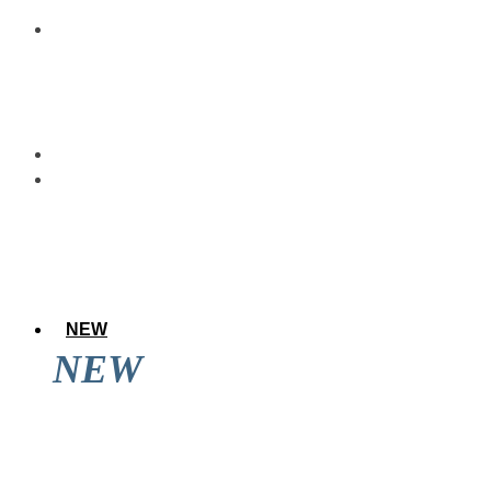
NEW
NEW
アレのアレ達成後に道頓堀を見てきた結果
wwwwwww