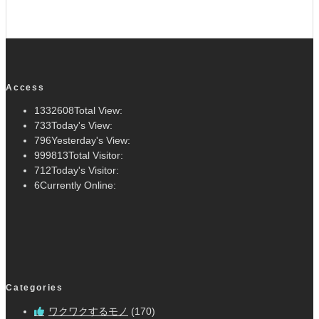
Access
1332608
Total View:
733
Today's View:
796
Yesterday's View:
999813
Total Visitor:
712
Today's Visitor:
6
Currently Online:
Categories
ワクワクするモノ
(170)