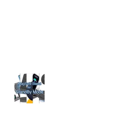
iPad向け神アプリ「GoodNotes」の最新版へのア
ップグレードには注意が必要だよ！
「AppleWatch」の新スヌーピーフェイスが可愛
すぎるからひたすら載せていく記事！【現在63
種】
iPhone 14 Proを買って大勝利だと思った話
iOS17の「スタンバイ」機能にオススメの
MagSafe充電スタンド9選！
「iOS17」の新機能、「スタンバイ」を使ってみ