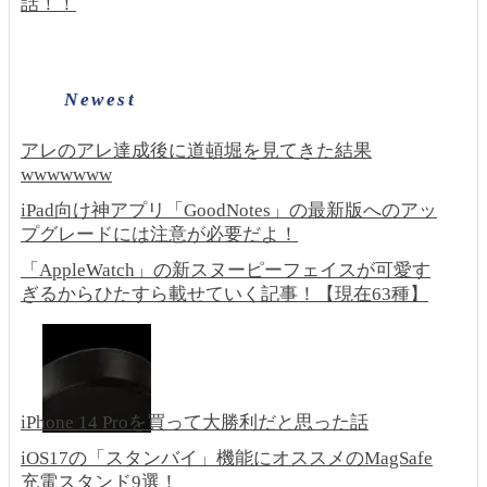
話！！
Newest
アレのアレ達成後に道頓堀を見てきた結果
wwwwwww
iPad向け神アプリ「GoodNotes」の最新版へのアッ
プグレードには注意が必要だよ！
「AppleWatch」の新スヌーピーフェイスが可愛す
ぎるからひたすら載せていく記事！【現在63種】
iPhone 14 Proを買って大勝利だと思った話
iOS17の「スタンバイ」機能にオススメのMagSafe
充電スタンド9選！