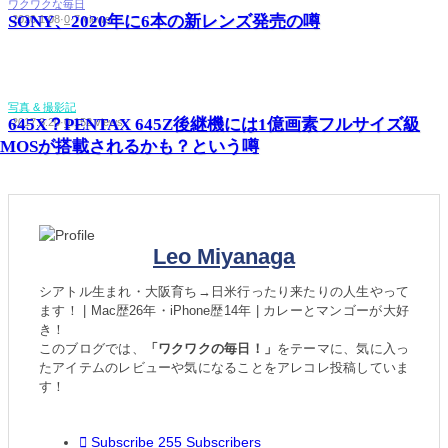
ワクワクな毎日
SONY、2020年に6本の新レンズ発売の噂
·
2020.1.08
·
0
·
7 views
写真 & 撮影記
645X？PENTAX 645Z後継機には1億画素フルサイズ級
·
2017.3.20
·
0
·
152 views
CMOSが搭載されるかも？という噂
Leo Miyanaga
シアトル生まれ・大阪育ち→日米行ったり来たりの人生やって
ます！ | Mac歴26年・iPhone歴14年 | カレーとマンゴーが大好
き！
このブログでは、
「ワクワクの毎日！」
をテーマに、気に入っ
たアイテムのレビューや気になることをアレコレ投稿していま
す！
Subscribe
255
Subscribers