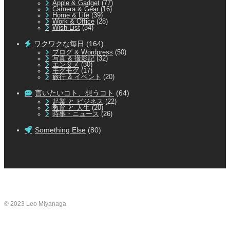
Apple & Gadget
(77)
Camera & Gear
(16)
Home & Life
(39)
Work & Office
(28)
Wish List
(34)
ワクワクな毎日
(164)
ブログ & Wordpress
(50)
写真 & 撮影記
(32)
エンタメ
(30)
モグモグ
(17)
旅行 & イベント
(20)
言いたいコト、想うコト
(64)
起業 と ビジネス
(22)
教育 と 人生
(20)
時事・ニュース
(26)
Something Else
(80)
© 2023 Leo Miyanaga