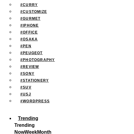
#CURRY
#CUSTOMIZE
#GURMET
#IPHONE
#OFFICE
#OSAKA
#PEN
#PEUGEOT
#PHOTOGRAPHY
#REVIEW
#SONY
#STATIONERY
#SUV
#USJ
#WORDPRESS
Trending
Trending
Now
Week
Month