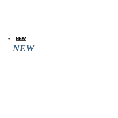
NEW
NEW
アレのアレ達成後に道頓堀を見てきた結果wwwwwww