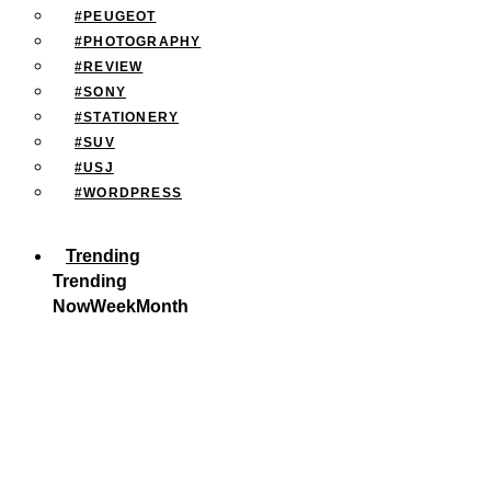
#PEUGEOT
#PHOTOGRAPHY
#REVIEW
#SONY
#STATIONERY
#SUV
#USJ
#WORDPRESS
Trending
Trending
Now
Week
Month