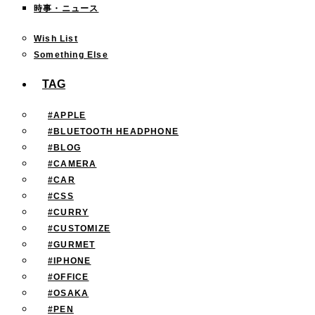
時事・ニュース
Wish List
Something Else
TAG
#APPLE
#BLUETOOTH HEADPHONE
#BLOG
#CAMERA
#CAR
#CSS
#CURRY
#CUSTOMIZE
#GURMET
#IPHONE
#OFFICE
#OSAKA
#PEN