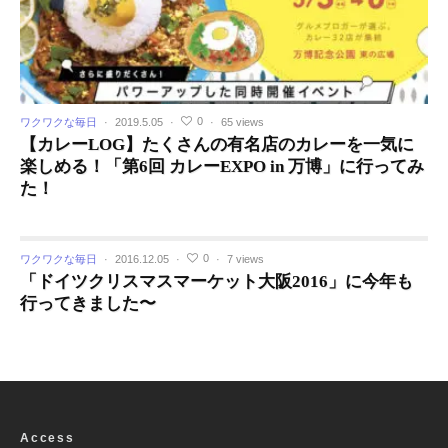
0
ワクワクな毎日
·
2019.5.05
·
·
65 views
【カレーLOG】たくさんの有名店のカレーを一気に
楽しめる！「第6回 カレーEXPO in 万博」に行ってみ
た！
0
ワクワクな毎日
·
2016.12.05
·
·
7 views
「ドイツクリスマスマーケット大阪2016」に今年も
行ってきました〜
Access