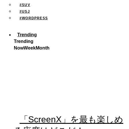
#SUV
#USJ
#WORDPRESS
Trending
Trending
Now
Week
Month
「ScreenX」を最も楽しめ