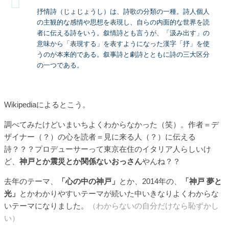
抒情詩（じょじょうし）は、詩歌の分類の一種。詩人個人
の主観的な感情や思想を表現し、自らの内面的な世界を読
者に伝える詩をいう。叙情詩とも言うが、「汲み出す」の
意味から「表現する」を表すようになった漢字「抒」を使
うのが本来的である。叙事詩と劇詩とともに詩の三大区分
の一つである。
Wikipediaによるとこう。
調べてみたけどいまいちよくわからなかった（笑）。作者＝デ
ザイナー（？）の心を読者＝見に来る人（？）に伝える
詩？？？プロデューサーって東京在住のイタリア人らしいけ
ど、
神戸とか震災とか関係ないおっさん
やんね？？
去年のテーマ、
「心の中の神戸」
とか、2014年の、
「神戸 夢と
光」
とかわかりやすいテーマが続いた中いきなりよくわからな
いテーマになりました。
（わからないの自分だけなら恥ずかし
い）