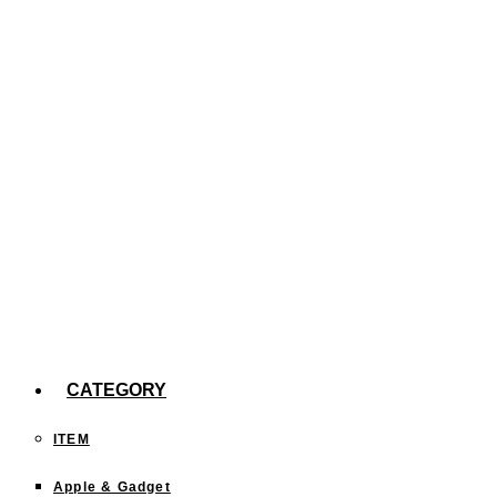
た。
【efootball】スキル140回分の確率報告
今までどこに行った？「行ったことある都道府
県」を塗りつぶすサイトが面白い！
CATEGORY
ITEM
Apple & Gadget