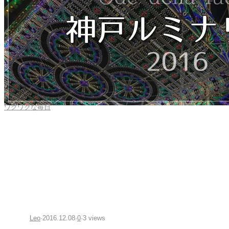
ワクワクな毎日
「神戸ルミナリエ2016」〜光
の叙情詩〜 21回目を迎えた神
戸の光
Leo
·
2016.12.08
·
0
·
3 views