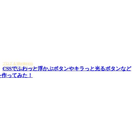
ブログ & Wordpress
CSSでふわっと浮かぶボタンやキラっと光るボタンなど
·
2020.8.05
·
0
·
171 views
を作ってみた！