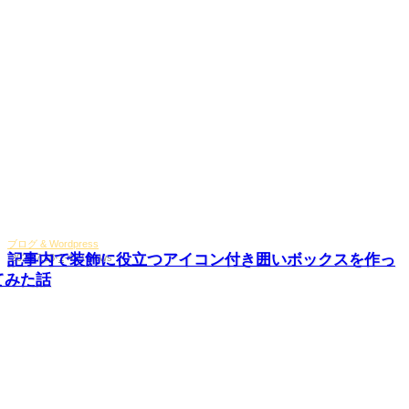
ブログ & Wordpress
記事内で装飾に役立つアイコン付き囲いボックスを作っ
·
2020.7.18
·
1
·
423 views
てみた話