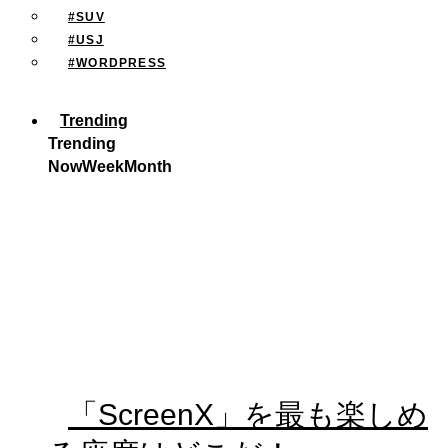
#SUV
#USJ
#WORDPRESS
Trending
Trending
Now
Week
Month
「ScreenX」を最も楽しめ