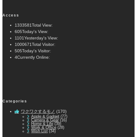
Access
1333581
Total View:
605
Today's View:
1101
Yesterday's View:
1000671
Total Visitor:
505
Today's Visitor:
4
Currently Online:
Categories
ワクワクするモノ
(170)
Apple & Gadget
(77)
Camera & Gear
(16)
Home & Life
(39)
Work & Office
(28)
Wish List
(34)