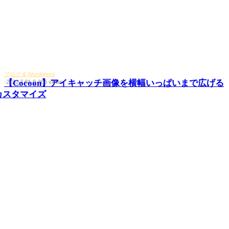
ブログ & Wordpress
【Cocoon】アイキャッチ画像を横幅いっぱいまで広げる
·
2020.7.01
·
0
·
366 views
カスタマイズ