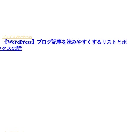
ブログ & Wordpress
【WordPress】ブログ記事を読みやすくするリストとボ
·
2022.4.21
·
3
·
74 views
ックスの話