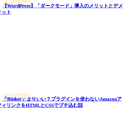
ブログ & Wordpress
【WordPress】「ダークモード」導入のメリットとデメ
·
2022.4.14
·
1
·
23 views
リット
ブログ & Wordpress
「Rinker」よりいい？プラグインを使わないAmazonア
·
2020.8.20
·
0
·
128 views
フィリンクをHTMLとCSSでブチ込む話