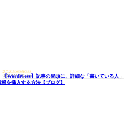
ブログ & Wordpress
【WordPress】記事の冒頭に、詳細な「書いている人」
·
2022.4.24
·
3
·
51 views
情報を挿入する方法【ブログ】