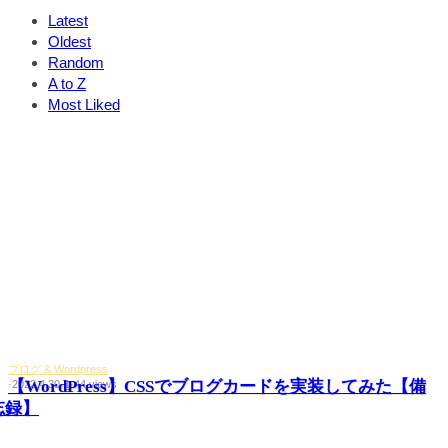
Latest
Oldest
Random
A to Z
Most Liked
ブログ & Wordpress
【WordPress】CSSでブログカードを実装してみた【備
·
2022.4.30
·
1
·
44 views
忘録】