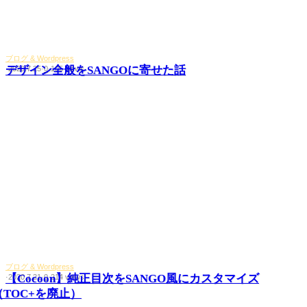
ブログ & Wordpress
デザイン全般をSANGOに寄せた話
·
2020.7.25
·
0
·
105 views
ブログ & Wordpress
【Cocoon】純正目次をSANGO風にカスタマイズ
·
2020.7.21
·
0
·
214 views
（TOC+を廃止）