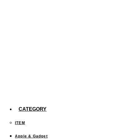
た。
【efootball】スキル140回分の確率報告
今までどこに行った？「行ったことある都道府
県」を塗りつぶすサイトが面白い！
CATEGORY
ITEM
Apple & Gadget