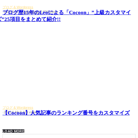
ブログ & Wordpress
ブログ歴15年のLeoによる「Cocoon」”上級カスタマイ
·
2020.6.27
·
3 Comments
·
0
·
694 views
ズ”25項目をまとめて紹介!!
ブログ & Wordpress
【Cocoon】人気記事のランキング番号をカスタマイズ
·
2020.6.19
·
0
·
119 views
LOAD MORE