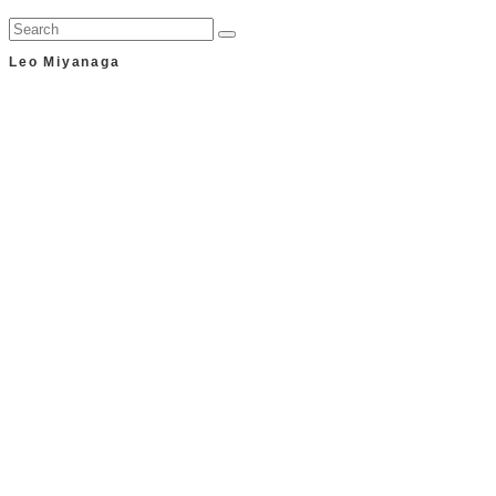
Leo Miyanaga
シアトル生まれ・大阪育ち→日米行ったり来たりの人生やって
ます！ | Mac歴26年・iPhone歴14年 | カレーとマンゴーが大好
き！ このブログでは、「ワクワクの毎日！」をテーマに、気に
入ったアイテムのレビューや気になることをアレコレ投稿して
います！