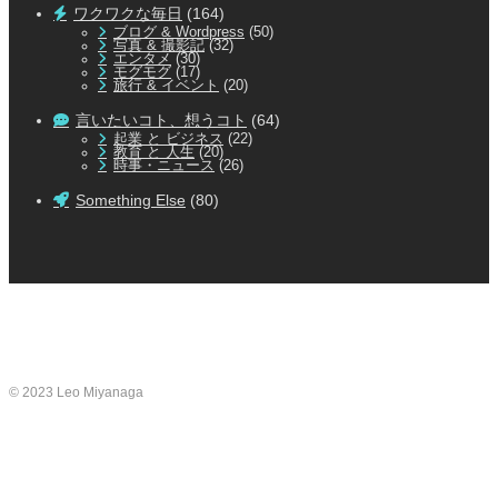
ワクワクな毎日
(164)
ブログ & Wordpress
(50)
写真 & 撮影記
(32)
エンタメ
(30)
モグモグ
(17)
旅行 & イベント
(20)
言いたいコト、想うコト
(64)
起業 と ビジネス
(22)
教育 と 人生
(20)
時事・ニュース
(26)
Something Else
(80)
© 2023 Leo Miyanaga