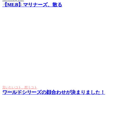
【MLB】マリナーズ、散る
·
2022.10.20
·
1
·
1 view
言いたいコト、想うコト
ワールドシリーズの顔合わせが決まりました！
·
2022.10.25
·
1
·
7 views