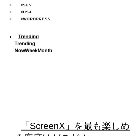
#SUV
#USJ
#WORDPRESS
Trending
Trending
Now
Week
Month
「ScreenX」を最も楽しめ