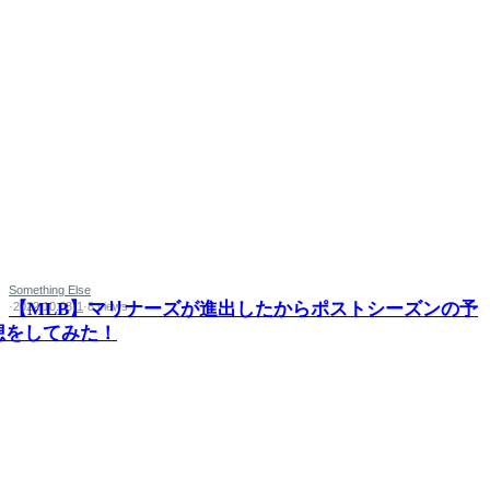
Something Else
【MLB】マリナーズが進出したからポストシーズンの予
·
2022.10.03
·
1
·
8 views
想をしてみた！