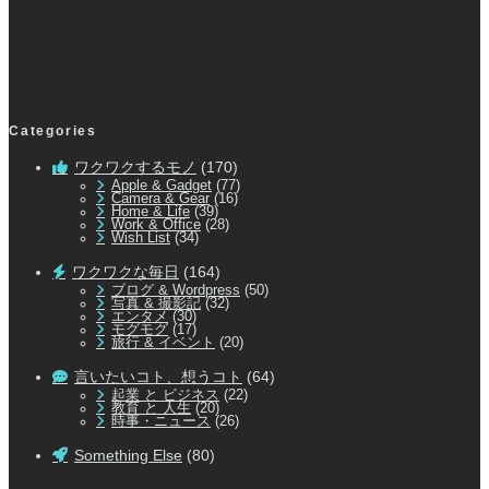
Categories
ワクワクするモノ
(170)
Apple & Gadget
(77)
Camera & Gear
(16)
Home & Life
(39)
Work & Office
(28)
Wish List
(34)
ワクワクな毎日
(164)
ブログ & Wordpress
(50)
写真 & 撮影記
(32)
エンタメ
(30)
モグモグ
(17)
旅行 & イベント
(20)
言いたいコト、想うコト
(64)
起業 と ビジネス
(22)
教育 と 人生
(20)
時事・ニュース
(26)
Something Else
(80)