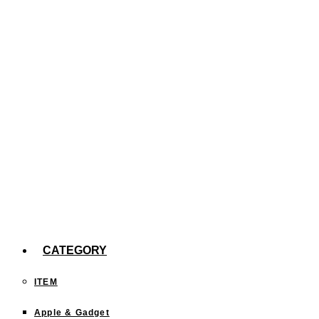
た。
【efootball】スキル140回分の確率報告
今までどこに行った？「行ったことある都道府
県」を塗りつぶすサイトが面白い！
CATEGORY
ITEM
Apple & Gadget