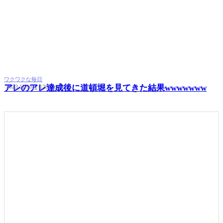
ワクワクな毎日
アレのアレ達成後に道頓堀を見てきた結果wwwwwww
·
2023.11.06
·
1
·
129 views