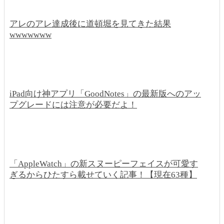
アレのアレ達成後に道頓堀を見てきた結果
wwwwwww
iPad向け神アプリ「GoodNotes」の最新版へのアッ
プグレードには注意が必要だよ！
「AppleWatch」の新スヌーピーフェイスが可愛す
ぎるからひたすら載せていく記事！【現在63種】