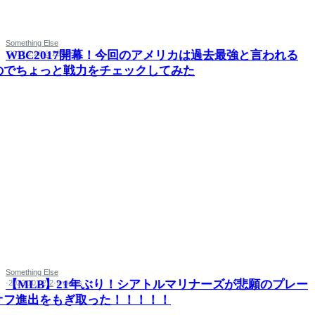
Something Else
WBC2017開幕！今回のアメリカは過去最強と言われる
·
2017.2.28
·
0
·
28 views
のでちょっと戦力をチェックしてみた
Something Else
【MLB】21年ぶり！シアトルマリナーズが悲願のプレー
·
2022.10.02
·
2
·
9 views
オフ進出をもぎ取った！！！！！