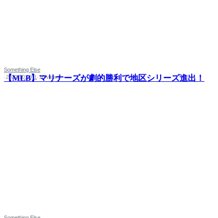
Something Else
【MLB】マリナーズが劇的勝利で地区シリーズ進出！
·
2022.10.09
·
1
·
10 views
Something Else