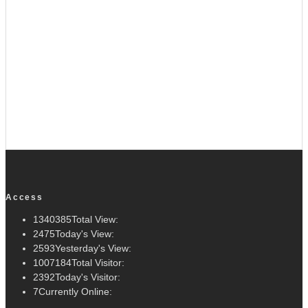
Access
1340385
Total View:
2475
Today's View:
2593
Yesterday's View:
1007184
Total Visitor:
2392
Today's Visitor:
7
Currently Online: