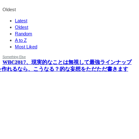
Oldest
Latest
Oldest
Random
A to Z
Most Liked
Something Else
WBC2017、現実的なことは無視して最強ラインナップ
·
2017.2.10
·
0
を作れるなら、こうなる？的な妄想をただただ書きます